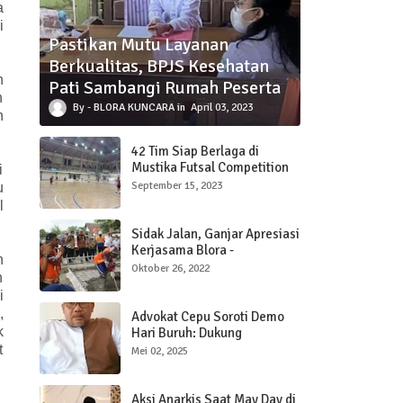
a
i
Pastikan Mutu Layanan
Berkualitas, BPJS Kesehatan
n
Pati Sambangi Rumah Peserta
h
BLORA KUNCARA
April 03, 2023
n
42 Tim Siap Berlaga di
Mustika Futsal Competition
i
2023
September 15, 2023
u
l
Sidak Jalan, Ganjar Apresiasi
Kerjasama Blora -
h
Bojonegoro Membangun
Oktober 26, 2022
n
Kawasan
i
,
Advokat Cepu Soroti Demo
k
Hari Buruh: Dukung
Penyampaian Pendapat,
t
Mei 02, 2025
Kecam Aksi Anarkis
Aksi Anarkis Saat May Day di