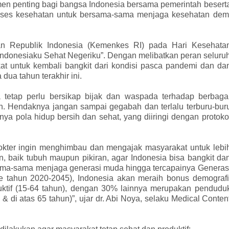
en penting bagi bangsa Indonesia bersama pemerintah besert
an akses kesehatan untuk bersama-sama menjaga kesehatan dem
n Republik Indonesia (Kemenkes RI) pada Hari Kesehata
Indonesiaku Sehat Negeriku”. Dengan melibatkan peran seluru
kat untuk kembali bangkit dari kondisi pasca pandemi dan da
dua tahun terakhir ini.
a tetap perlu bersikap bijak dan waspada terhadap berbaga
n. Hendaknya jangan sampai gegabah dan terlalu terburu-bur
ya pola hidup bersih dan sehat, yang diiringi dengan protoko
odokter ingin menghimbau dan mengajak masyarakat untuk lebi
, baik tubuh maupun pikiran, agar Indonesia bisa bangkit da
sama-sama menjaga generasi muda hingga tercapainya Generas
 tahun 2020-2045), Indonesia akan meraih bonus demografi
uktif (15-64 tahun), dengan 30% lainnya merupakan pendudu
 & di atas 65 tahun)”, ujar dr. Abi Noya, selaku Medical Conten