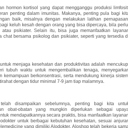
n hormon kortisol yang dapat mengganggu produksi limfosit
eran penting dalam imunitas. Makanya, penting pula bagi kit
gan baik, misalnya dengan melakukan latihan pernapasan
rbagi keluh kesah dengan orang yang bisa dipercaya, bila perlu
g atau psikiater. Selain itu, bisa juga memanfaatkan layana
 chat bersama psikolog dan psikiater, seperti yang tersedia d
g untuk menjaga kesehatan dan produktivitas adalah mencukup
mberi tubuh waktu untuk mengembalikan tenaga, menyegarka
an kemampuan berkonsentrasi, serta mendukung kinerja siste
stirahat dengan tidur minimal 7-9 jam tiap malamnya.
lah disampaikan sebelumnya, penting bagi kita untu
un obat-obatan yang mungkin diperlukan sebagai upay
tuk mendapatkannya secara praktis, bisa manfaatkan layana
lodokter untuk berbagai kebutuhan kesehatan, sesuai anjura
telemedicine yang dimiliki Alodokter, Aloshop telah bekerja sam