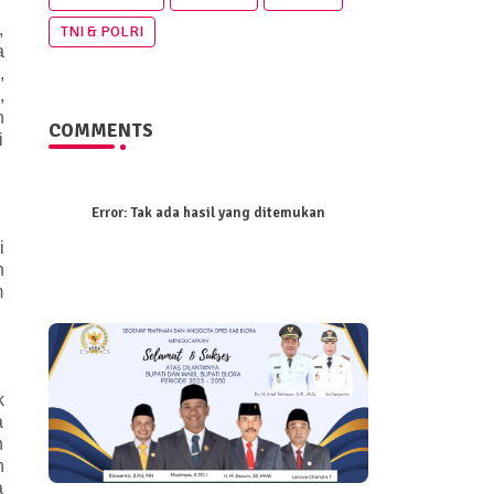
,
TNI & POLRI
a
,
,
n
COMMENTS
i
Error:
Tak ada hasil yang ditemukan
i
n
m
k
a
n
n
a