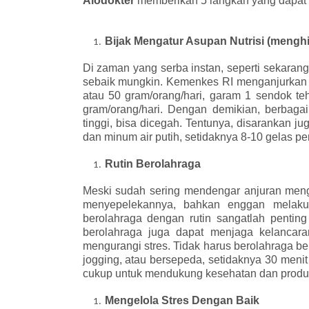
Alodokter
memberikan 5 langkah yang dapat 
Bijak
Mengatur Asupan Nutrisi (menghin
Di zaman yang serba instan, seperti sekarang
sebaik mungkin. Kemenkes RI menganjurkan u
atau 50 gram/orang/hari, garam 1 sendok te
gram/orang/hari. Dengan demikian, berbagai r
tinggi, bisa dicegah. Tentunya, disarankan j
dan minum air putih, setidaknya 8-10 gelas per
Rutin
Berolahraga
Meski sudah sering mendengar anjuran meng
menyepelekannya, bahkan enggan melakuk
berolahraga dengan rutin sangatlah penting
berolahraga juga dapat menjaga kelancara
mengurangi stres. Tidak harus berolahraga berat
jogging, atau bersepeda, setidaknya 30 menit
cukup untuk mendukung kesehatan dan produkt
Mengelola Stres Dengan Baik