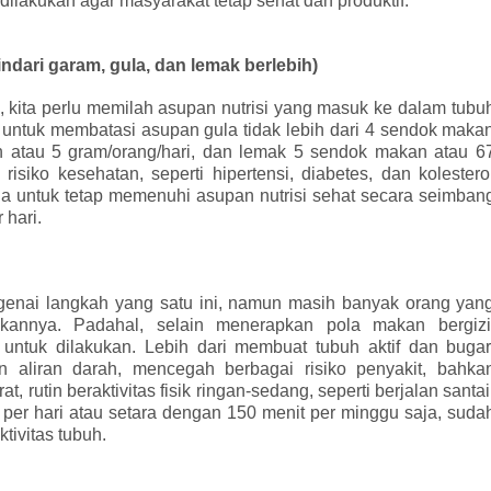
dilakukan agar
masyarakat
tetap sehat dan produktif:
dari garam, gula, dan lemak berlebih)
, kita perlu memilah asupan nutrisi yang masuk ke dalam tubu
ntuk membatasi asupan gula tidak lebih dari 4 sendok maka
h atau 5 gram/orang/hari, dan lemak 5 sendok makan atau 6
isiko kesehatan, seperti hipertensi, diabetes, dan kolestero
uga untuk tetap memenuhi asupan nutrisi sehat secara seimban
 hari.
enai langkah yang satu ini, namun masih banyak orang yan
annya. Padahal, selain menerapkan pola makan bergizi
 untuk dilakukan. Lebih dari membuat tubuh aktif dan bugar
n aliran darah, mencegah berbagai risiko penyakit, bahka
, rutin beraktivitas fisik ringan-sedang, seperti berjalan santai
 per hari atau setara dengan 150 menit per minggu saja, suda
ivitas tubuh.