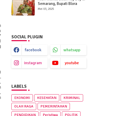
Semarang, Bupati Blora
Kecam Keras dan Desak
Mei 03, 2025
Proses Hukum Pelaku
h
n
7
SOCIAL PLUGIN
l
g
facebook
whatsapp
instagram
youtube
g
,
,
LABELS
n
,
h
EKONOMI
KESEHATAN
KRIMINAL
OLAH RAGA
PEMERINTAHAN
PENDIDIKAN
Peristiwa
POLITIK