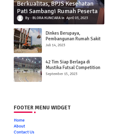
Berkualitas, BPJS Kesehatan
Pati Sambangi Rumah Peserta
BLORA KUNCARA
April 03, 2023
Dinkes Berupaya,
Pembangunan Rumah Sakit
Baru di Blora Maksimalkan
Juli 14, 2023
Pelayanan Kesehatan
kepada Masyarakat
42 Tim Siap Berlaga di
Mustika Futsal Competition
2023
September 15, 2023
FOOTER MENU WIDGET
Home
About
Contact Us