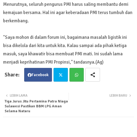
Menurutnya, seluruh pengurus PMI harus saling membantu demi
kemajuan bersama. Hal ini agar keberadaan PMI terus tumbuh dan
berkembang.
"Saya mohon di dalam forum ini, bagaimana masalah ligistik ini
bisa dikelola dari kita untuk kita. Kalau sampai ada pihak ketiga
masuk, saya khawatir bisa membuat PMI mati. Ini sudah lama
menjadi keprihatinan PMI Propinsi," tandasnya.(Ag)
Facebook
Twit
Wha
LEBIH LAMA
LEBIH BARU
Tiga Jurus Jitu Pertamina Patra Niaga
ter
tsa
Sulawesi Pastikan BBM LPG Aman
Selama Nataru
pp