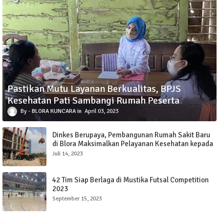
Pastikan Mutu Layanan Berkualitas, BPJS
Kesehatan Pati Sambangi Rumah Peserta
BLORA KUNCARA
April 03, 2023
Dinkes Berupaya, Pembangunan Rumah Sakit Baru
di Blora Maksimalkan Pelayanan Kesehatan kepada
Masyarakat
Juli 14, 2023
42 Tim Siap Berlaga di Mustika Futsal Competition
2023
September 15, 2023