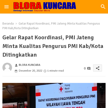
Beranda
Gelar Rapat Koordinasi, PMI Jateng Minta Kualitas Pengurus
PMI Kab/Kota Ditingkatkan
Gelar Rapat Koordinasi, PMI Jateng
Minta Kualitas Pengurus PMI Kab/Kota
Ditingkatkan
BLORA KUNCARA
person
share
0
Desember 20, 2022
1 minute read