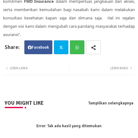
komitmen
FWD Insurance
dalam memperluas jangkauan dan akses,
serta memberikan kemudahan bagi nasabah kami dalam melakukan
konsultasi kesehatan kapan saja dan dimana saja. Hal ini sejalan
dengan visi kami dalam mengubah cara pandang masyarakat terhadap
asuransi”.
Facebook
Twit
Wha
LEBIH LAMA
LEBIH BARU
ter
tsa
pp
YOU MIGHT LIKE
Tampilkan selengkapnya
Error:
Tak ada hasil yang ditemukan