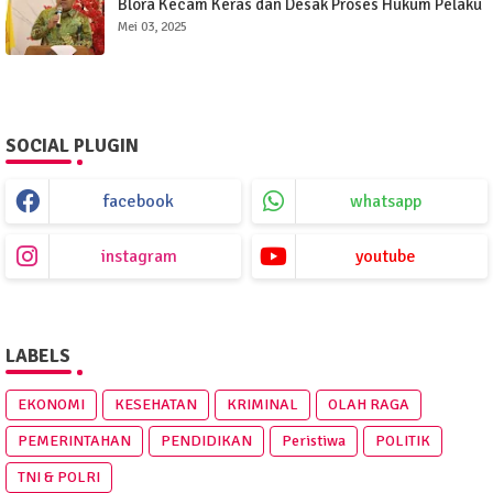
Blora Kecam Keras dan Desak Proses Hukum Pelaku
Mei 03, 2025
SOCIAL PLUGIN
facebook
whatsapp
instagram
youtube
LABELS
EKONOMI
KESEHATAN
KRIMINAL
OLAH RAGA
PEMERINTAHAN
PENDIDIKAN
Peristiwa
POLITIK
TNI & POLRI