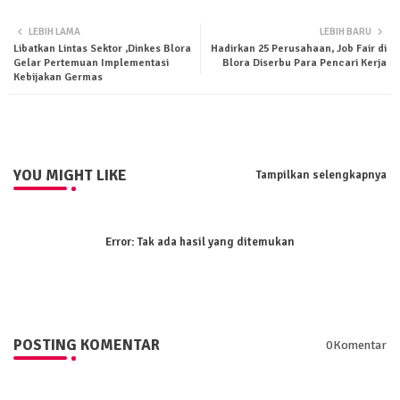
Twit
Wha
LEBIH LAMA
LEBIH BARU
Libatkan Lintas Sektor ,Dinkes Blora
Hadirkan 25 Perusahaan, Job Fair di
ter
tsa
Gelar Pertemuan Implementasi
Blora Diserbu Para Pencari Kerja
Kebijakan Germas
pp
YOU MIGHT LIKE
Tampilkan selengkapnya
Error:
Tak ada hasil yang ditemukan
POSTING KOMENTAR
0Komentar