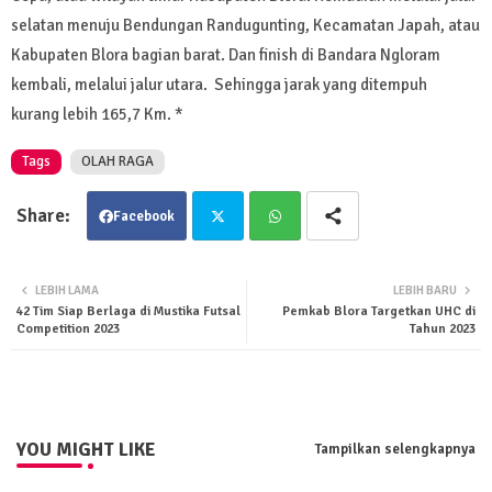
selatan menuju Bendungan Randugunting, Kecamatan Japah, atau
Kabupaten Blora bagian barat. Dan finish di Bandara Ngloram
kembali, melalui jalur utara. Sehingga jarak yang ditempuh
kurang lebih 165,7 Km. *
Tags
OLAH RAGA
Facebook
Twit
Wha
LEBIH LAMA
LEBIH BARU
42 Tim Siap Berlaga di Mustika Futsal
Pemkab Blora Targetkan UHC di
ter
tsa
Competition 2023
Tahun 2023
pp
YOU MIGHT LIKE
Tampilkan selengkapnya