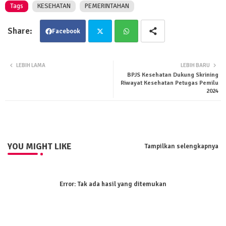
Tags
KESEHATAN
PEMERINTAHAN
Facebook
Twit
Wha
LEBIH LAMA
LEBIH BARU
BPJS Kesehatan Dukung Skrining
ter
tsa
Riwayat Kesehatan Petugas Pemilu
2024
pp
YOU MIGHT LIKE
Tampilkan selengkapnya
Error:
Tak ada hasil yang ditemukan