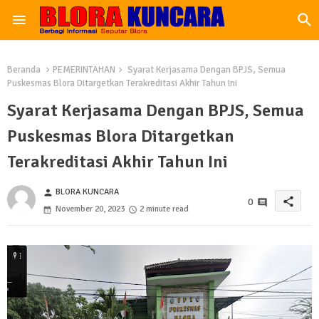
Beranda
PEMERINTAHAN
Syarat Kerjasama Dengan BPJS, Semua
Puskesmas Blora Ditargetkan Terakreditasi Akhir Tahun Ini
Syarat Kerjasama Dengan BPJS, Semua
Puskesmas Blora Ditargetkan
Terakreditasi Akhir Tahun Ini
BLORA KUNCARA
person
share
0
November 20, 2023
2 minute read