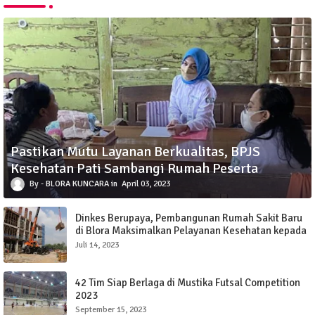
Pastikan Mutu Layanan Berkualitas, BPJS
Kesehatan Pati Sambangi Rumah Peserta
BLORA KUNCARA
April 03, 2023
Dinkes Berupaya, Pembangunan Rumah Sakit Baru
di Blora Maksimalkan Pelayanan Kesehatan kepada
Masyarakat
Juli 14, 2023
42 Tim Siap Berlaga di Mustika Futsal Competition
2023
September 15, 2023