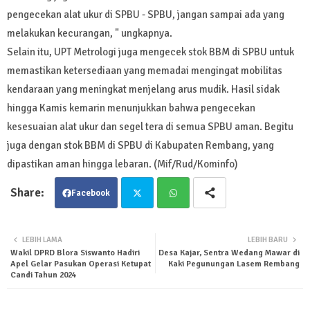
pengecekan alat ukur di SPBU - SPBU, jangan sampai ada yang
melakukan kecurangan, " ungkapnya.
Selain itu, UPT Metrologi juga mengecek stok BBM di SPBU untuk
memastikan ketersediaan yang memadai mengingat mobilitas
kendaraan yang meningkat menjelang arus mudik. Hasil sidak
hingga Kamis kemarin menunjukkan bahwa pengecekan
kesesuaian alat ukur dan segel tera di semua SPBU aman. Begitu
juga dengan stok BBM di SPBU di Kabupaten Rembang, yang
dipastikan aman hingga lebaran. (Mif/Rud/Kominfo)
Facebook
Twit
Wha
LEBIH LAMA
LEBIH BARU
Wakil DPRD Blora Siswanto Hadiri
Desa Kajar, Sentra Wedang Mawar di
ter
tsa
Apel Gelar Pasukan Operasi Ketupat
Kaki Pegunungan Lasem Rembang
Candi Tahun 2024
pp