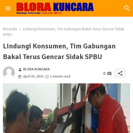
Beranda
Lindungi Konsumen, Tim Gabungan Bakal Terus Gencar Sidak
SPBU
Lindungi Konsumen, Tim Gabungan
Bakal Terus Gencar Sidak SPBU
BLORA KUNCARA
person
share
0
April 04, 2024
1 minute read