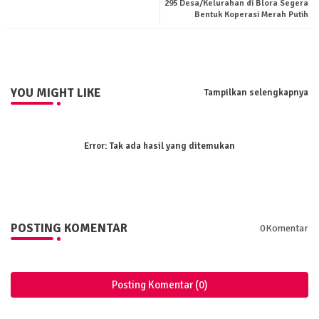
295 Desa/Kelurahan di Blora Segera
ter
tsa
Bentuk Koperasi Merah Putih
pp
YOU MIGHT LIKE
Tampilkan selengkapnya
Error:
Tak ada hasil yang ditemukan
POSTING KOMENTAR
0Komentar
Posting Komentar (0)