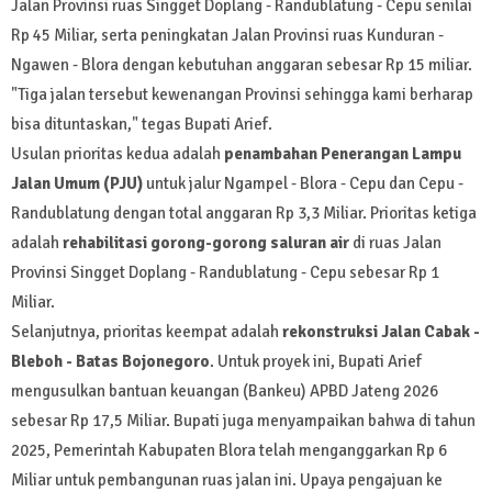
Jalan Provinsi ruas Singget Doplang - Randublatung - Cepu senilai
Rp 45 Miliar, serta peningkatan Jalan Provinsi ruas Kunduran -
Ngawen - Blora dengan kebutuhan anggaran sebesar Rp 15 miliar.
"Tiga jalan tersebut kewenangan Provinsi sehingga kami berharap
bisa dituntaskan," tegas Bupati Arief.
Usulan prioritas kedua adalah
penambahan Penerangan Lampu
Jalan Umum (PJU)
untuk jalur Ngampel - Blora - Cepu dan Cepu -
Randublatung dengan total anggaran Rp 3,3 Miliar. Prioritas ketiga
adalah
rehabilitasi gorong-gorong saluran air
di ruas Jalan
Provinsi Singget Doplang - Randublatung - Cepu sebesar Rp 1
Miliar.
Selanjutnya, prioritas keempat adalah
rekonstruksi Jalan Cabak -
Bleboh - Batas Bojonegoro
. Untuk proyek ini, Bupati Arief
mengusulkan bantuan keuangan (Bankeu) APBD Jateng 2026
sebesar Rp 17,5 Miliar. Bupati juga menyampaikan bahwa di tahun
2025, Pemerintah Kabupaten Blora telah menganggarkan Rp 6
Miliar untuk pembangunan ruas jalan ini. Upaya pengajuan ke