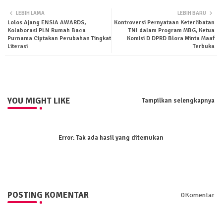
Twit
Wha
LEBIH LAMA
LEBIH BARU
Lolos Ajang ENSIA AWARDS,
Kontroversi Pernyataan Keterlibatan
ter
tsa
Kolaborasi PLN Rumah Baca
TNI dalam Program MBG, Ketua
Purnama Ciptakan Perubahan Tingkat
Komisi D DPRD Blora Minta Maaf
Literasi
Terbuka
pp
YOU MIGHT LIKE
Tampilkan selengkapnya
Error:
Tak ada hasil yang ditemukan
POSTING KOMENTAR
0Komentar